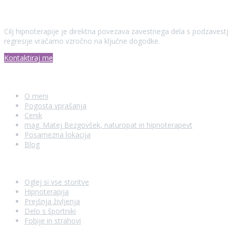
Zakaj hipnoterapija?
Cilj hipnoterapije je direktna povezava zavestnega dela s podzaves
regresije vračamo vzročno na ključne dogodke.
Kontaktiraj me
Dodatna navigacija
O meni
Pogosta vprašanja
Cenik
mag. Matej Bezgovšek, naturopat in hipnoterapevt
Posamezna lokacija
Blog
Moje storitve
Oglej si vse storitve
Hipnoterapija
Prejšnja življenja
Delo s športniki
Fobije in strahovi