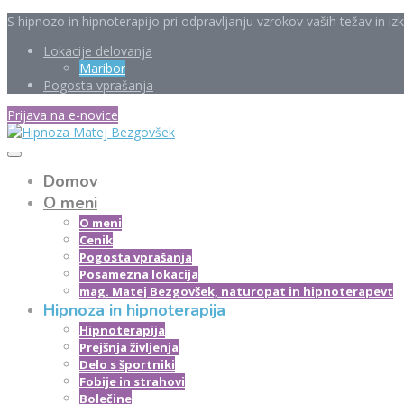
S hipnozo in hipnoterapijo pri odpravljanju vzrokov vaših težav in i
Lokacije delovanja
Maribor
Pogosta vprašanja
Prijava na e-novice
Domov
O meni
O meni
Cenik
Pogosta vprašanja
Posamezna lokacija
mag. Matej Bezgovšek, naturopat in hipnoterapevt
Hipnoza in hipnoterapija
Hipnoterapija
Prejšnja življenja
Delo s športniki
Fobije in strahovi
Bolečine