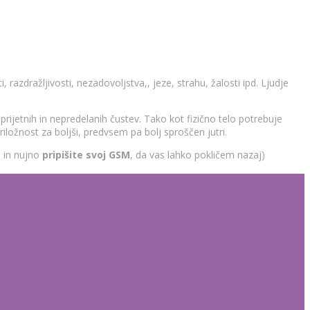
azdražljivosti, nezadovoljstva,, jeze, strahu, žalosti ipd. Ljudje
prijetnih in nepredelanih čustev. Tako kot fizično telo potrebuje
iložnost za boljši, predvsem pa bolj sproščen jutri.
o in nujno
pripišite svoj GSM
, da vas lahko pokličem nazaj)