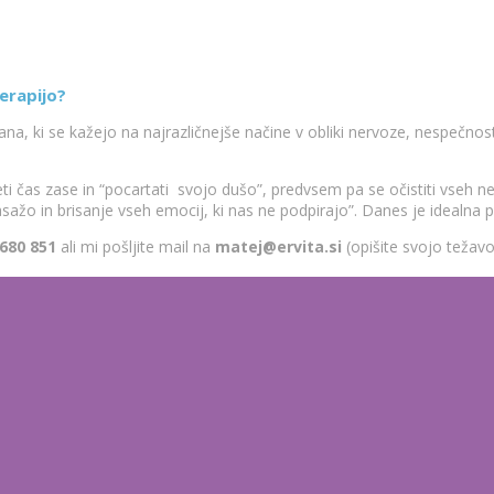
erapijo?
 ki se kažejo na najrazličnejše načine v obliki nervoze, nespečnosti, r
eti čas zase in “pocartati svojo dušo”, predvsem pa se očistiti vseh ne
sažo in brisanje vseh emocij, ki nas ne podpirajo”. Danes je idealna pr
680 851
ali mi pošljite mail na
matej@ervita.si
(opišite svojo težav