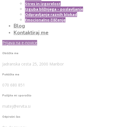
Stres in izgorelost
Izguba bližnjega – poslavljanje
Odpravljanje raznih blokad
Emocionalno čiščenje
Blog
Kontaktiraj me
Prijava na e-novice
Obiščite me
Jadranska cesta 25, 2000 Maribor
Pokličite me
070 680 851
Pošljite mi sporočilo
matej@ervita.si
Odpiralni čas