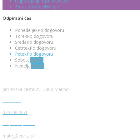
Odpravljanje raznih blokad
Emocionalno čiščenje
Odpiralni čas
Ponedeljek
Po dogovoru
Torek
Po dogovoru
Sreda
Po dogovoru
Četrtek
Po dogovoru
Petek
Po dogovoru
Sobota
Zaprto
Nedelja
Zaprto
Obiščite me
Jadranska cesta 25, 2000 Maribor
Pokličite me
070 680 851
Pošljite mi sporočilo
matej@ervita.si