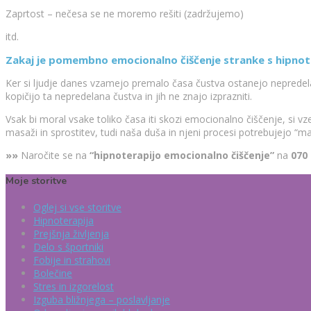
Zaprtost – nečesa se ne moremo rešiti (zadržujemo)
itd.
Zakaj je pomembno emocionalno čiščenje stranke s hipnot
Ker si ljudje danes vzamejo premalo časa čustva ostanejo nepredelana,
kopičijo ta nepredelana čustva in jih ne znajo izprazniti.
Vsak bi moral vsake toliko časa iti skozi emocionalno čiščenje, si vz
masaži in sprostitev, tudi naša duša in njeni procesi potrebujejo “ma
»»
Naročite se na
“hipnoterapijo emocionalno čiščenje”
na
070 
Moje storitve
Oglej si vse storitve
Hipnoterapija
Prejšnja življenja
Delo s športniki
Fobije in strahovi
Bolečine
Stres in izgorelost
Izguba bližnjega – poslavljanje