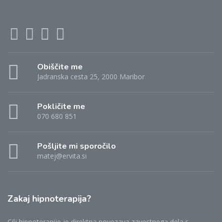
Obiščite me
Jadranska cesta 25, 2000 Maribor
Pokličite me
070 680 851
Pošljite mi sporočilo
matej@ervita.si
Zakaj hipnoterapija?
Cilj hipnoterapije je direktna povezava zavestnega dela s