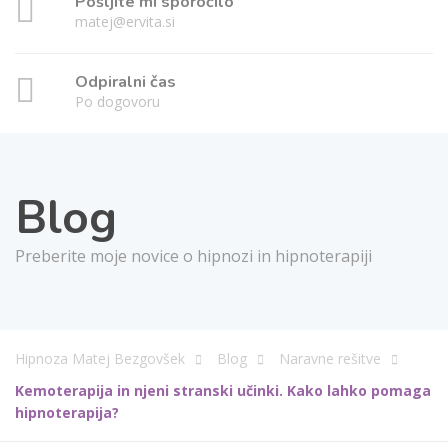
Pošljite mi sporočilo
matej@ervita.si
Odpiralni čas
Po dogovoru
Blog
Preberite moje novice o hipnozi in hipnoterapiji
Hipnoza Matej Bezgovšek
Blog
Naravne rešitve
Kemoterapija in njeni stranski učinki. Kako lahko pomaga
hipnoterapija?