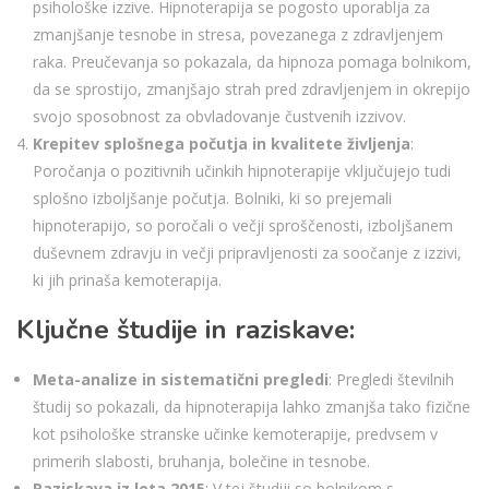
psihološke izzive. Hipnoterapija se pogosto uporablja za
zmanjšanje tesnobe in stresa, povezanega z zdravljenjem
raka. Preučevanja so pokazala, da hipnoza pomaga bolnikom,
da se sprostijo, zmanjšajo strah pred zdravljenjem in okrepijo
svojo sposobnost za obvladovanje čustvenih izzivov.
Krepitev splošnega počutja in kvalitete življenja
:
Poročanja o pozitivnih učinkih hipnoterapije vključujejo tudi
splošno izboljšanje počutja. Bolniki, ki so prejemali
hipnoterapijo, so poročali o večji sproščenosti, izboljšanem
duševnem zdravju in večji pripravljenosti za soočanje z izzivi,
ki jih prinaša kemoterapija.
Ključne študije in raziskave:
Meta-analize in sistematični pregledi
: Pregledi številnih
študij so pokazali, da hipnoterapija lahko zmanjša tako fizične
kot psihološke stranske učinke kemoterapije, predvsem v
primerih slabosti, bruhanja, bolečine in tesnobe.
Raziskava iz leta 2015
: V tej študiji so bolnikom s