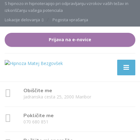
S hipnozo in hipnoterapijo pri odpravljanju vzrokov vaših težav in
izkoriščanju vašega potenciala
Lokacije delovanja
Pogosta vprašanja
Prijava na e-novice
Obiščite me
Jadranska cesta 25, 2000 Maribor
Pokličite me
070 680 851