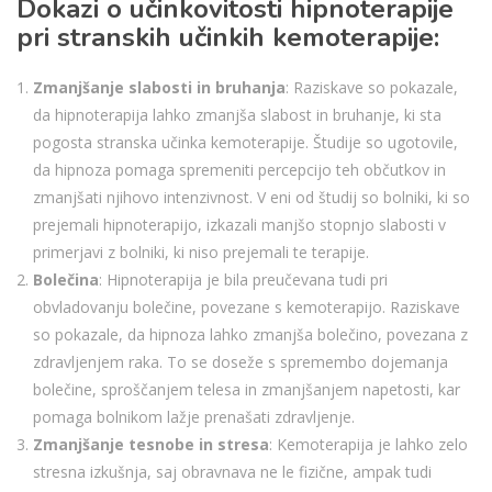
Dokazi o učinkovitosti hipnoterapije
pri stranskih učinkih kemoterapije:
Zmanjšanje slabosti in bruhanja
: Raziskave so pokazale,
da hipnoterapija lahko zmanjša slabost in bruhanje, ki sta
pogosta stranska učinka kemoterapije. Študije so ugotovile,
da hipnoza pomaga spremeniti percepcijo teh občutkov in
zmanjšati njihovo intenzivnost. V eni od študij so bolniki, ki so
prejemali hipnoterapijo, izkazali manjšo stopnjo slabosti v
primerjavi z bolniki, ki niso prejemali te terapije.
Bolečina
: Hipnoterapija je bila preučevana tudi pri
obvladovanju bolečine, povezane s kemoterapijo. Raziskave
so pokazale, da hipnoza lahko zmanjša bolečino, povezana z
zdravljenjem raka. To se doseže s spremembo dojemanja
bolečine, sproščanjem telesa in zmanjšanjem napetosti, kar
pomaga bolnikom lažje prenašati zdravljenje.
Zmanjšanje tesnobe in stresa
: Kemoterapija je lahko zelo
stresna izkušnja, saj obravnava ne le fizične, ampak tudi