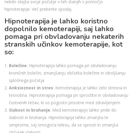
nekdo olajša svoje počutje v teh stanjih s pomočjo
hipnoterapije. Več preberite spodaj.
Hipnoterapija je lahko koristno
dopolnilo kemoterapiji, saj lahko
pomaga pri obvladovanju nekaterih
stranskih učinkov kemoterapije, kot
so:
Bolečine
: Hipnoterapija lahko pomaga pri obvladovanju
kroničnih bolečin, zmanjšanju občutka bolečine in izboljšanju
splošnega počutja.
Anksioznost in stres
: Kemoterapija je lahko zelo stresna in
tesnobna. Hipnoterapija pomaga pri sprostitvi in obvladovanju
čustvenih težav, ki so pogosto prisotne med zdravljenjem.
Slabost in bruhanje
: Med kemoterapijo lahko pride do
slabosti in bruhanja. Hipnoterapija lahko zmanjša te
simptome, saj omogoča telesu, da se sprosti in zmanjša
občutek slabosti.