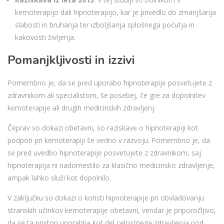
kemoterapijo dali hipnoterapijo, kar je privedlo do zmanjšanja
slabosti in bruhanja ter izboljšanja splošnega počutja in
kakovosti življenja.
Pomanjkljivosti in izzivi
Pomembno je, da se pred uporabo hipnoterapije posvetujete z
zdravnikom ali specialistom, še posebej, če gre za dopolnitev
kemoterapije ali drugih medicinskih zdravljenj.
Čeprav so dokazi obetavni, so raziskave o hipnoterapiji kot
podpori pri kemoterapiji še vedno v razvoju. Pomembno je, da
se pred uvedbo hipnoterapije posvetujete z zdravnikom, saj
hipnoterapija ni nadomestilo za klasično medicinsko zdravljenje,
ampak lahko služi kot dopolnilo.
V zaključku so dokazi o koristi hipnoterapije pri obvladovanju
stranskih učinkov kemoterapije obetavni, vendar je priporočljivo,
da se ta pristop uporablja kot del celostnega zdravljenja pod